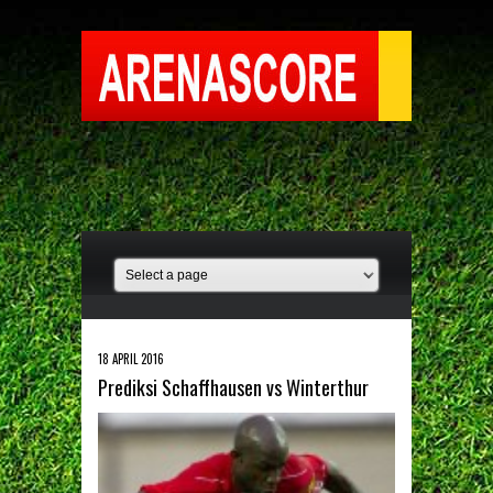
18 APRIL 2016
Prediksi Schaffhausen vs Winterthur