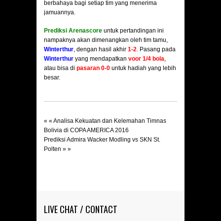
berbahaya bagi setiap tim yang menerima
jamuannya.
Prediksi Arenascore
untuk pertandingan ini
nampaknya akan dimenangkan oleh tim tamu,
Winterthur
, dengan hasil akhir
1-2
. Pasang pada
Winterthur
yang mendapatkan
voor 1/4 bola
,
atau bisa di
pasaran 0-0
untuk hadiah yang lebih
besar.
« «
Analisa Kekuatan dan Kelemahan Timnas
Bolivia di COPA AMERICA 2016
Prediksi Admira Wacker Modling vs SKN St.
Polten
» »
LIVE CHAT / CONTACT