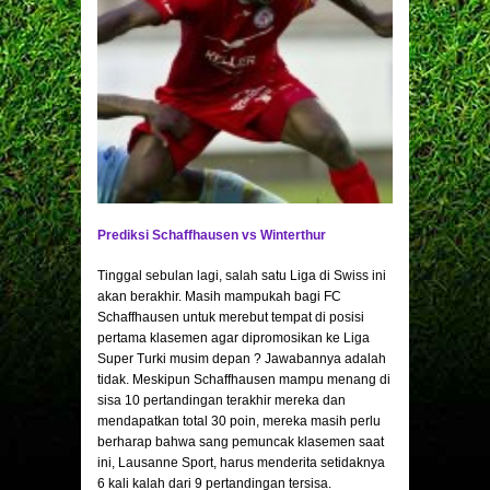
Prediksi Schaffhausen vs Winterthur
Tinggal sebulan lagi, salah satu Liga di Swiss ini
akan berakhir. Masih mampukah bagi FC
Schaffhausen untuk merebut tempat di posisi
pertama klasemen agar dipromosikan ke Liga
Super Turki musim depan ? Jawabannya adalah
tidak. Meskipun Schaffhausen mampu menang di
sisa 10 pertandingan terakhir mereka dan
mendapatkan total 30 poin, mereka masih perlu
berharap bahwa sang pemuncak klasemen saat
ini, Lausanne Sport, harus menderita setidaknya
6 kali kalah dari 9 pertandingan tersisa.