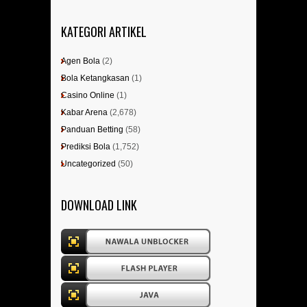
KATEGORI ARTIKEL
Agen Bola
(2)
Bola Ketangkasan
(1)
Casino Online
(1)
Kabar Arena
(2,678)
Panduan Betting
(58)
Prediksi Bola
(1,752)
Uncategorized
(50)
DOWNLOAD LINK