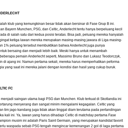
NDERLECHT
alah klub yang kemungkinan besar tidak akan bersinar di Fase Grup B ini.
n Bayern Munchen, PSG, dan Celtic, Anderlecht tentu hanya berpeluang kecil
rada di salah satu dari kedua posisi teratas. Bisa jadi, peluang mereka hanyalah
gingat ketiga lawan mereka merupakan masing-masing jawara di Liga masing-
n 1% peluang tersebut membuktikan bahwa Anderlecht juga punya
ntuk bersaing dan menjadi lebih baik. Meski hanya untuk menambah
beberapa pemain Anderlecht seperti, Massimo Bruno dan Lukasz Teodorczyk,
in di ajang ini. Namun pertama sekali, mereka harus memperhatikan peforma
gia yang saat ini mereka jalani dengan kondisi dan hasil yang cukup buruk.
LTIC FC
a menjadi saingan utama bagi PSG dan Munchen. Klub terkuat di Skotlandia ini
ertarung menyerang dan sangat minim mengalami kegagalan. Celtic yang
kan tim jago kandang juga tidak akan tinggal diam terutama pada pertandingan
a kali ini. Ya, lawan yang harus dihadapi Celtic di matchday pertama Fase
mpion musim ini adalah Paris Saint Germain, yang merupakan kandidat favorit
c perlu waspada sebab PSG tengah mengincar kemenangan 2 gol di laga pertama