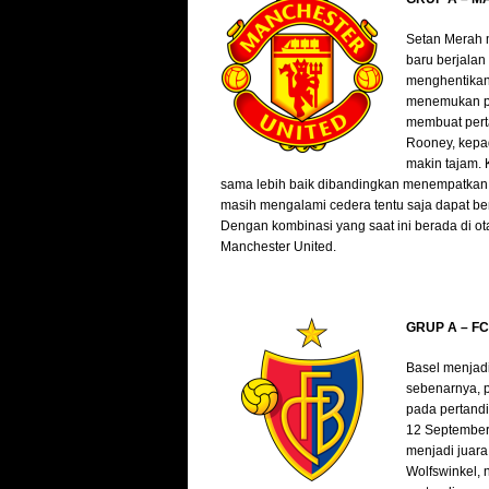
Setan Merah m
baru berjala
menghentikan 
menemukan pe
membuat pert
Rooney, kepad
makin tajam. 
sama lebih baik dibandingkan menempatkan 
masih mengalami cedera tentu saja dapat ber
Dengan kombinasi yang saat ini berada di ot
Manchester United.
GRUP A – F
Basel menjadi
sebenarnya, p
pada pertand
12 September 
menjadi juara
Wolfswinkel, 