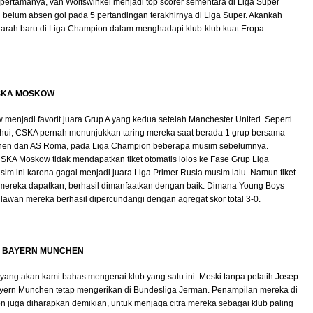
pertamanya, van Wolfswinkel menjadi top scorer sementara di Liga Super
h belum absen gol pada 5 pertandingan terakhirnya di Liga Super. Akankah
sejarah baru di Liga Champion dalam menghadapi klub-klub kuat Eropa
CSKA MOSKOW
enjadi favorit juara Grup A yang kedua setelah Manchester United. Seperti
ahui, CSKA pernah menunjukkan taring mereka saat berada 1 grup bersama
en dan AS Roma, pada Liga Champion beberapa musim sebelumnya.
KA Moskow tidak mendapatkan tiket otomatis lolos ke Fase Grup Liga
m ini karena gagal menjadi juara Liga Primer Rusia musim lalu. Namun tiket
 mereka dapatkan, berhasil dimanfaatkan dengan baik. Dimana Young Boys
lawan mereka berhasil dipercundangi dengan agregat skor total 3-0.
C BAYERN MUNCHEN
yang akan kami bahas mengenai klub yang satu ini. Meski tanpa pelatih Josep
ayern Munchen tetap mengerikan di Bundesliga Jerman. Penampilan mereka di
 juga diharapkan demikian, untuk menjaga citra mereka sebagai klub paling