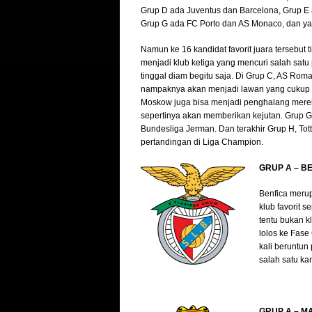
Grup D ada Juventus dan Barcelona, Grup E a
Grup G ada FC Porto dan AS Monaco, dan yan
Namun ke 16 kandidat favorit juara tersebut
menjadi klub ketiga yang mencuri salah satu p
tinggal diam begitu saja. Di Grup C, AS Ro
nampaknya akan menjadi lawan yang cukup ta
Moskow juga bisa menjadi penghalang merek
sepertinya akan memberikan kejutan. Grup G
Bundesliga Jerman. Dan terakhir Grup H, Tot
pertandingan di Liga Champion.
GRUP A – B
Benfica merup
klub favorit 
tentu bukan k
lolos ke Fas
kali beruntu
salah satu ka
GRUP A – M