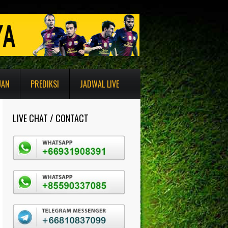
UAN
PREDIKSI
JADWAL LIVE
LIVE CHAT / CONTACT