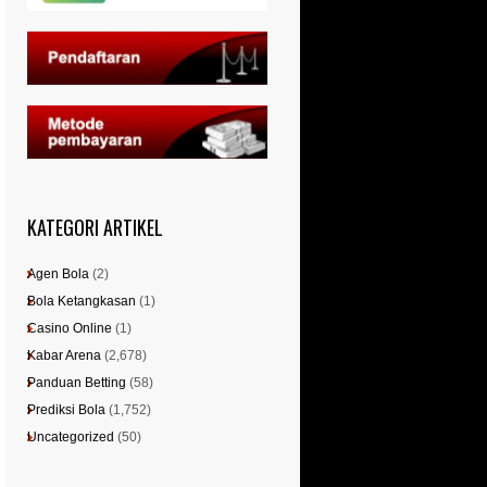
KATEGORI ARTIKEL
Agen Bola
(2)
Bola Ketangkasan
(1)
Casino Online
(1)
Kabar Arena
(2,678)
Panduan Betting
(58)
Prediksi Bola
(1,752)
Uncategorized
(50)