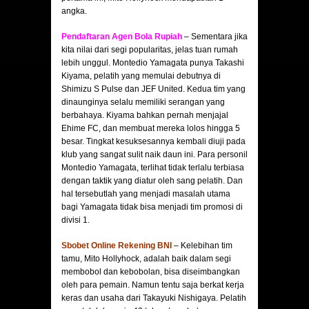
angka.
Pendaftaran Agen Bola Rupiah
– Sementara jika
kita nilai dari segi popularitas, jelas tuan rumah
lebih unggul. Montedio Yamagata punya Takashi
Kiyama, pelatih yang memulai debutnya di
Shimizu S Pulse dan JEF United. Kedua tim yang
dinaunginya selalu memiliki serangan yang
berbahaya. Kiyama bahkan pernah menjajal
Ehime FC, dan membuat mereka lolos hingga 5
besar. Tingkat kesuksesannya kembali diuji pada
klub yang sangat sulit naik daun ini. Para personil
Montedio Yamagata, terlihat tidak terlalu terbiasa
dengan taktik yang diatur oleh sang pelatih. Dan
hal tersebutlah yang menjadi masalah utama
bagi Yamagata tidak bisa menjadi tim promosi di
divisi 1.
Sbobet Online Rekening BNI
– Kelebihan tim
tamu, Mito Hollyhock, adalah baik dalam segi
membobol dan kebobolan, bisa diseimbangkan
oleh para pemain. Namun tentu saja berkat kerja
keras dan usaha dari Takayuki Nishigaya. Pelatih