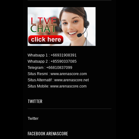
Whatsapp 1 :
+66931908391
Whatsapp 2 :
+85590337085
Telegram :
+66810837099
Situs Resmi : www.arenascore.com
Situs Alternatif : www.arenascore.net
Situs Mobile: www.arenascore.com
TWITTER
Twitter
FACEBOOK ARENASCORE