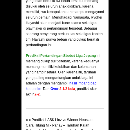
yang telah berusia 43 tahun tersebut memang
disukai oleh seluruh anak didiknya, karena
memiliki jiwa kebapakan dan mampu mengayomi
seluruh pemain. Menghadapi Yamagata, Ryohei
Hayashi akan menjadi kunci utama sekaligus
playmaker di pertandingan tersebut. Sebagai
seorang penyerang berkualitas sekaligus kapten
tim, Hayashi punya beban yang cukup berat di
pertandingan ini.
Prediksi Pertandingan Sbobet Liga Jepang
ini
memang cukup sulit ditebak, karena keduanya
memang memiliki kelebihan dan kelemahan
yang hampir setara. Oleh karena itu, taruhan
yang paling menguntungkan untuk laga ini
adalah dengan mengambil
hasil imbang bagi
kedua tim
. Dan
Over
2 1/2 bola
, prediksi skor
akhir
2-2
.
« «
Prediksi LASK Linz vs Wiener Neustadt
Cara Hitung Mix Parlay – Taruhan Kalah