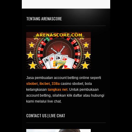
TENTANG ARENASCORE
Jasa pembuatan account betting online seperti
sbobet
,
ibcbet
,
338a
casino sbobet, bola
ketangkasan
tangkas net
. Untuk pembukaan
account betting, silahkan klik daftar atau hubungi
kami melalui live chat.
CONTACT US | LIVE CHAT