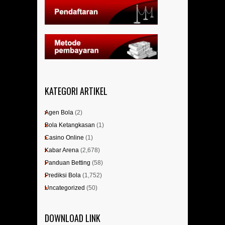
KATEGORI ARTIKEL
Agen Bola
(2)
Bola Ketangkasan
(1)
Casino Online
(1)
Kabar Arena
(2,678)
Panduan Betting
(58)
Prediksi Bola
(1,752)
Uncategorized
(50)
DOWNLOAD LINK