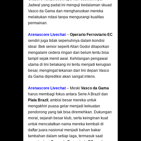
Jadwal yang padat ini menguji kedalaman skuad
Vasco da Gama dan mengharuskan mereka
melakukan rotasi tanpa mengurangi kualitas
permainan.
Arenascore Livechat
–
Operario Ferroviario EC
sendiri juga tidak sepenuhnya dalam kondisi
ideal. Bek senior seperti Allan Godoi dilaporkan
mengalami cedera ringan dan belum tentu bisa
tampil sejak menit awal. Kehilangan pengawal
utama di lini belakang ini tentu menjadi kerugian
besar, mengingat tekanan dari lini depan Vasco
da Gama diprediksi akan sangat intens.
Arenascore Livechat
– Meski
Vasco da Gama
harus membagi fokus antara Serie A Brazil dan
Piala Brazil
, ambisi besar mereka untuk
mengakhiri puasa gelar menjadi kekuatan
pendorong yang tak bisa diremehkan. Dukungan
moral, sejarah besar klub, serta keinginan kuat
untuk mencatatkan nama mereka kembali di
daftar juara nasional menjadi bahan bakar
tambahan dalam setiap laga, termasuk saat