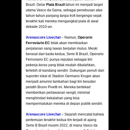
Brazil. Gelar
Piala Brazil
tahun ini menjadi target
utama Vasco da Gama, sebagai penebusan atas
tahun-tahun panjang tanpa trofi bergengsi sejak
terakhir kali mereka mengangkat piala di awal
dekade 2010-an.
Arenascore Livechat
– Namun,
Operario
Ferroviario EC
tidak akan membiarkan
perjalanan sang lawan berjalan mulus. Meski
berasal dari kasta kedua, Serie B Brazil, Operario
Ferroviario EC punya reputasi sebagai tim
pekerja keras yang tidak mudah dikalahkan,
terlebih di kandang sendiri. Dukungan penuh dari
suporter lokal di Stadion Germano Kruger akan
menjadi amunisi tambahan bagi tim besutan
pelatih Bruno Pivetti ini. Mereka bertekad
memberikan perlawanan sengit, minimal
menghindari kekalahan yang bisa
mempermalukan mereka di depan publik sendiri.
Arenascore Livechat
– Sejarah mencatat bahwa
pertemuan terakhir kedua tim terjadi di ajang
Serie B Brazil musim 2022, di mana Vasco da