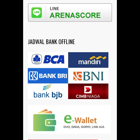
JADWAL BANK OFFLINE