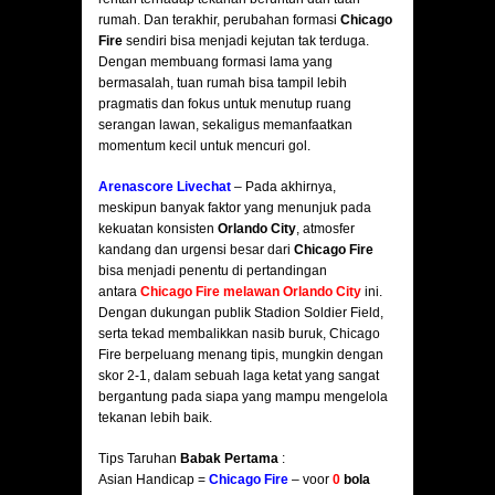
rumah. Dan terakhir, perubahan formasi
Chicago
Fire
sendiri bisa menjadi kejutan tak terduga.
Dengan membuang formasi lama yang
bermasalah, tuan rumah bisa tampil lebih
pragmatis dan fokus untuk menutup ruang
serangan lawan, sekaligus memanfaatkan
momentum kecil untuk mencuri gol.
Arenascore Livechat
– Pada akhirnya,
meskipun banyak faktor yang menunjuk pada
kekuatan konsisten
Orlando City
, atmosfer
kandang dan urgensi besar dari
Chicago Fire
bisa menjadi penentu di pertandingan
antara
Chicago Fire melawan Orlando City
ini.
Dengan dukungan publik Stadion Soldier Field,
serta tekad membalikkan nasib buruk, Chicago
Fire berpeluang menang tipis, mungkin dengan
skor 2-1, dalam sebuah laga ketat yang sangat
bergantung pada siapa yang mampu mengelola
tekanan lebih baik.
Tips Taruhan
Babak Pertama
:
Asian Handicap =
Chicago Fire
– voor
0
bola