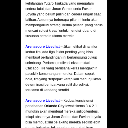
kehilangan Yutaro Tsukada yang mengalami
cedera lutut, dan Joran Gerbet serta Favian
Loyola yang belum pulih dari cedera ringan saat
latihan. Absennya beberapa pilar ini tentu akan
mempengaruhi strategi kedua pelatih, yang harus
mencari solusi kreatif untuk mengisi lubang di
susunan pemain utama mereka.
Arenascore Livechat
– Jika melihat dinamika
kedua tim, ada tiga faktor penting yang bisa
membuat pertandingan ini berlangsung cukup
seimbang. Pertama, motivasi ekstrem dari
Chicago Fire yang berusaha keras mengakhiri
paceklik kemenangan mereka. Dalam sepak
bola, tim yang “terpojok” kerap kali menunjukkan
determinasi berlipat yang sulit diprediksi,
terutama di kandang sendiri.
Arenascore Livechat
– Kedua, konsistensi
pertahanan
Orlando City
lewat skema 3-4-2-1
mungkin akan membuat mereka sulit ditembus,
tetapi absennya Joran Gerbet dan Favian Loyola
bisa membuat lini belakang mereka sedikit lebih
rentan terhadap tekanan beruntun dari tuan