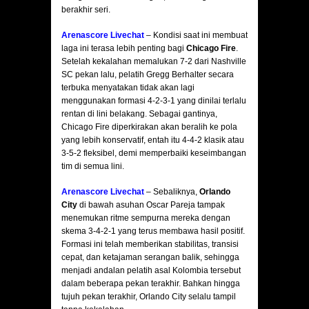
berakhir seri.
Arenascore Livechat
– Kondisi saat ini membuat
laga ini terasa lebih penting bagi
Chicago Fire
.
Setelah kekalahan memalukan 7-2 dari Nashville
SC pekan lalu, pelatih Gregg Berhalter secara
terbuka menyatakan tidak akan lagi
menggunakan formasi 4-2-3-1 yang dinilai terlalu
rentan di lini belakang. Sebagai gantinya,
Chicago Fire diperkirakan akan beralih ke pola
yang lebih konservatif, entah itu 4-4-2 klasik atau
3-5-2 fleksibel, demi memperbaiki keseimbangan
tim di semua lini.
Arenascore Livechat
– Sebaliknya,
Orlando
City
di bawah asuhan Oscar Pareja tampak
menemukan ritme sempurna mereka dengan
skema 3-4-2-1 yang terus membawa hasil positif.
Formasi ini telah memberikan stabilitas, transisi
cepat, dan ketajaman serangan balik, sehingga
menjadi andalan pelatih asal Kolombia tersebut
dalam beberapa pekan terakhir. Bahkan hingga
tujuh pekan terakhir, Orlando City selalu tampil