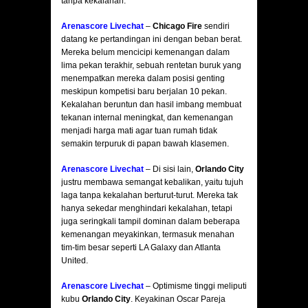
tanpa kekalahan.
Arenascore Livechat
–
Chicago Fire
sendiri
datang ke pertandingan ini dengan beban berat.
Mereka belum mencicipi kemenangan dalam
lima pekan terakhir, sebuah rentetan buruk yang
menempatkan mereka dalam posisi genting
meskipun kompetisi baru berjalan 10 pekan.
Kekalahan beruntun dan hasil imbang membuat
tekanan internal meningkat, dan kemenangan
menjadi harga mati agar tuan rumah tidak
semakin terpuruk di papan bawah klasemen.
Arenascore Livechat
– Di sisi lain,
Orlando City
justru membawa semangat kebalikan, yaitu tujuh
laga tanpa kekalahan berturut-turut. Mereka tak
hanya sekedar menghindari kekalahan, tetapi
juga seringkali tampil dominan dalam beberapa
kemenangan meyakinkan, termasuk menahan
tim-tim besar seperti LA Galaxy dan Atlanta
United.
Arenascore Livechat
– Optimisme tinggi meliputi
kubu
Orlando City
. Keyakinan Oscar Pareja