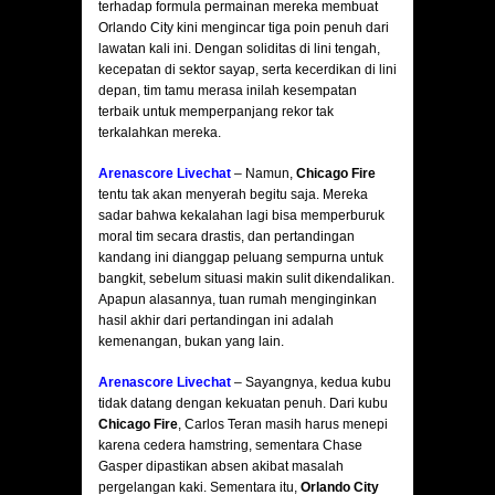
terhadap formula permainan mereka membuat
Orlando City kini mengincar tiga poin penuh dari
lawatan kali ini. Dengan soliditas di lini tengah,
kecepatan di sektor sayap, serta kecerdikan di lini
depan, tim tamu merasa inilah kesempatan
terbaik untuk memperpanjang rekor tak
terkalahkan mereka.
Arenascore Livechat
– Namun,
Chicago Fire
tentu tak akan menyerah begitu saja. Mereka
sadar bahwa kekalahan lagi bisa memperburuk
moral tim secara drastis, dan pertandingan
kandang ini dianggap peluang sempurna untuk
bangkit, sebelum situasi makin sulit dikendalikan.
Apapun alasannya, tuan rumah menginginkan
hasil akhir dari pertandingan ini adalah
kemenangan, bukan yang lain.
Arenascore Livechat
– Sayangnya, kedua kubu
tidak datang dengan kekuatan penuh. Dari kubu
Chicago Fire
, Carlos Teran masih harus menepi
karena cedera hamstring, sementara Chase
Gasper dipastikan absen akibat masalah
pergelangan kaki. Sementara itu,
Orlando City