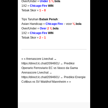
Over/Under =
Under
1 ¼
bola
1X2 =
Chicago Fire
WIN
Tebak Skor =
1 – 0
Tips Taruhan
Babak Penuh
:
Asian Handicap =
Chicago Fire
– voor
¼
bola
Over/Under =
Over
2 ¾
bola
1X2 =
Chicago Fire
WIN
Tebak Skor =
2 – 1
« «
Arenascore Livechat →
https://direct.lc.chat/2094601/ ← Prediksi
Operario Ferroviario EC vs Vasco da Gama
Arenascore Livechat →
https://direct.lc.chat/2094601/ ← Prediksi Energie
Cottbus vs SV Waldhof Mannheim
» »