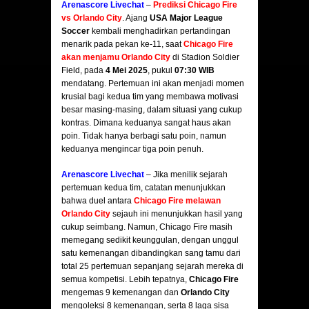
Arenascore Livechat
–
Prediksi Chicago Fire
vs Orlando City
. Ajang
USA Major League
Soccer
kembali menghadirkan pertandingan
menarik pada pekan ke-11, saat
Chicago Fire
akan menjamu Orlando City
di Stadion Soldier
Field, pada
4 Mei 2025
, pukul
07:30 WIB
mendatang. Pertemuan ini akan menjadi momen
krusial bagi kedua tim yang membawa motivasi
besar masing-masing, dalam situasi yang cukup
kontras. Dimana keduanya sangat haus akan
poin. Tidak hanya berbagi satu poin, namun
keduanya mengincar tiga poin penuh.
Arenascore Livechat
– Jika menilik sejarah
pertemuan kedua tim, catatan menunjukkan
bahwa duel antara
Chicago Fire melawan
Orlando City
sejauh ini menunjukkan hasil yang
cukup seimbang. Namun, Chicago Fire masih
memegang sedikit keunggulan, dengan unggul
satu kemenangan dibandingkan sang tamu dari
total 25 pertemuan sepanjang sejarah mereka di
semua kompetisi. Lebih tepatnya,
Chicago Fire
mengemas 9 kemenangan dan
Orlando City
mengoleksi 8 kemenangan, serta 8 laga sisa