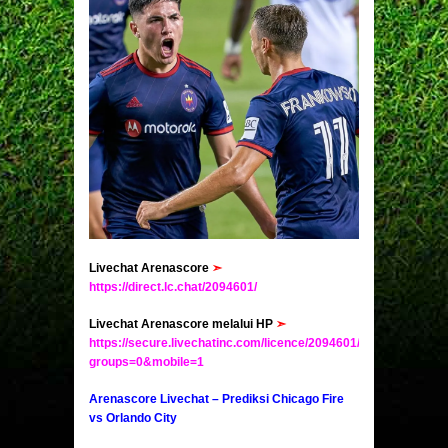
Livechat Arenascore
➣
https://direct.lc.chat/2094601/
Livechat Arenascore melalui HP
➣
https://secure.livechatinc.com/licence/2094601/v2/open_chat.c
groups=0&mobile=1
Arenascore Livechat – Prediksi Chicago Fire
vs Orlando City