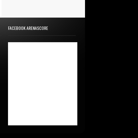
FACEBOOK ARENASCORE