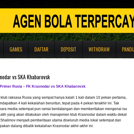
GAMES
DAFTAR
DEPOSIT
WITHDRAW
PAND
snodar vs SKA Khabarovsk
a Primer Rusia – FK Krasnodar vs SKA Khabarovsk
 klub raksasa Rusia yang sempat hanya kalah 1 kali dalam 10 pekan pertama,
apatkan 4 kali kekalahan beruntun, tepat pada 4 pekan terakhir ini. Tak
 para media setempat pun ramai berdatangan dan memberitakan mengenai isu
latih yang akan dilakukan oleh manajemen klub Krasnodar dalam waktu dekat
r Shalimov menjadi pemberitaan utama diseluruh media lokal setempat dan
pakan dalang dibalik kekalahan Krasnodar akhir-akhir ini.