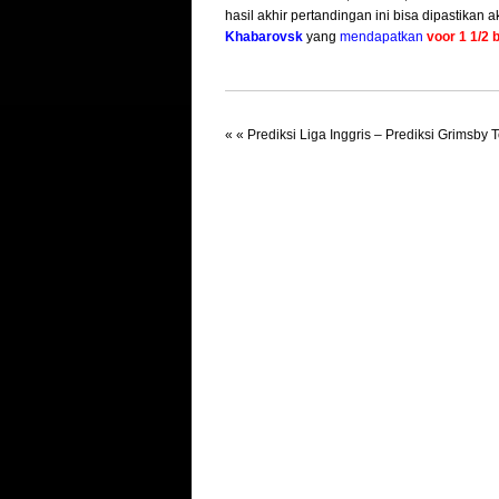
hasil akhir pertandingan ini bisa dipastikan
Khabarovsk
yang
mendapatkan
voor 1 1/2 
« «
Prediksi Liga Inggris – Prediksi Grimsby