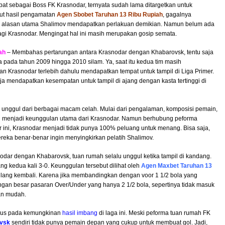
at sebagai Boss FK Krasnodar, ternyata sudah lama ditargetkan untuk
ut hasil pengamatan
Agen Sbobet Taruhan 13 Ribu Rupiah
, gagalnya
 alasan utama Shalimov mendapatkan perlakuan demikian. Namun belum ada
agi Krasnodar. Mengingat hal ini masih merupakan gosip semata.
ah
– Membahas pertarungan antara Krasnodar dengan Khabarovsk, tentu saja
pada tahun 2009 hingga 2010 silam. Ya, saat itu kedua tim masih
n Krasnodar terlebih dahulu mendapatkan tempat untuk tampil di Liga Primer.
ja mendapatkan kesempatan untuk tampil di ajang dengan kasta tertinggi di
unggul dari berbagai macam celah. Mulai dari pengalaman, komposisi pemain,
 pun menjadi keunggulan utama dari Krasnodar. Namun berhubung peforma
 ini, Krasnodar menjadi tidak punya 100% peluang untuk menang. Bisa saja,
ereka benar-benar ingin menyingkirkan pelatih Shalimov.
odar dengan Khabarovsk, tuan rumah selalu unggul ketika tampil di kandang.
g kedua kali 3-0. Keunggulan tersebut dilihat oleh
Agen Maxbet Taruhan 13
rulang kembali. Karena jika membandingkan dengan voor 1 1/2 bola yang
ngan besar pasaran Over/Under yang hanya 2 1/2 bola, sepertinya tidak masuk
an mudah.
kus pada kemungkinan
hasil imbang
di laga ini. Meski peforma tuan rumah FK
vsk
sendiri tidak punya pemain depan yang cukup untuk membuat gol. Jadi,