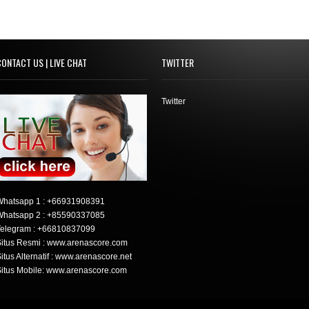
ONTACT US | LIVE CHAT
TWITTER
Twitter
Whatsapp 1 :
+66931908391
Whatsapp 2 :
+85590337085
elegram :
+66810837099
itus Resmi : www.arenascore.com
itus Alternatif : www.arenascore.net
itus Mobile: www.arenascore.com