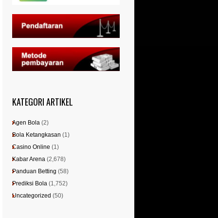
KATEGORI ARTIKEL
Agen Bola
(2)
Bola Ketangkasan
(1)
Casino Online
(1)
Kabar Arena
(2,678)
Panduan Betting
(58)
Prediksi Bola
(1,752)
Uncategorized
(50)