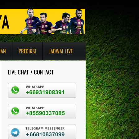
UAN
PREDIKSI
JADWAL LIVE
LIVE CHAT / CONTACT