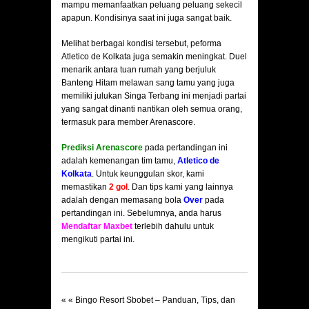
mampu memanfaatkan peluang peluang sekecil
apapun. Kondisinya saat ini juga sangat baik.
Melihat berbagai kondisi tersebut, peforma
Atletico de Kolkata juga semakin meningkat. Duel
menarik antara tuan rumah yang berjuluk
Banteng Hitam melawan sang tamu yang juga
memiliki julukan Singa Terbang ini menjadi partai
yang sangat dinanti nantikan oleh semua orang,
termasuk para member Arenascore.
Prediksi Arenascore
pada pertandingan ini
adalah kemenangan tim tamu,
Atletico de
Kolkata
. Untuk keunggulan skor, kami
memastikan
2 gol
. Dan tips kami yang lainnya
adalah dengan memasang bola
Over
pada
pertandingan ini. Sebelumnya, anda harus
Mendaftar Maxbet
terlebih dahulu untuk
mengikuti partai ini.
« «
Bingo Resort Sbobet – Panduan, Tips, dan