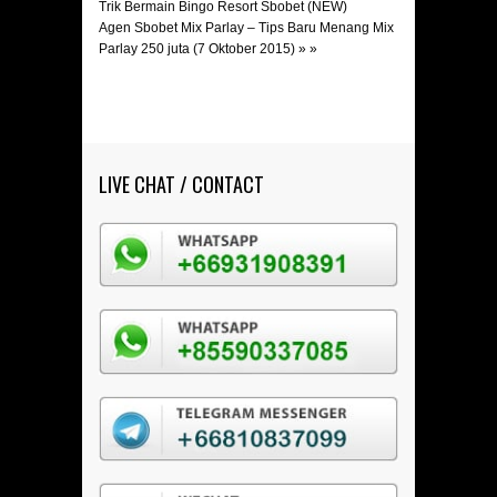
Trik Bermain Bingo Resort Sbobet (NEW)
Agen Sbobet Mix Parlay – Tips Baru Menang Mix
Parlay 250 juta (7 Oktober 2015)
» »
LIVE CHAT / CONTACT