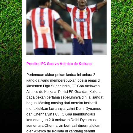
Prediksi FC Goa vs Atletico de Kolkata
Pertemuan akbar pekan kedua ini antara 2
kandidat yang memperebutkan posisi emas di
klasemen Liga Super India, FC Goa melawan
Atletico de Kolkata. Posisi FC Goa dan Kolkata
pada pekan pertama sebelumnya dinilai sangat
bagus. Masing masing dari mereka berhasil
menaklukkan lawannya, yakni Delhi Dynamos
dan Chennaiyin FC. FC Goa membungkus
kemenangan 2-0 melawan Delhi Dynamos,
sementara Chennaiyin berhasil dipermalukan
oleh Atletico de Kolkata di kandang sendiri