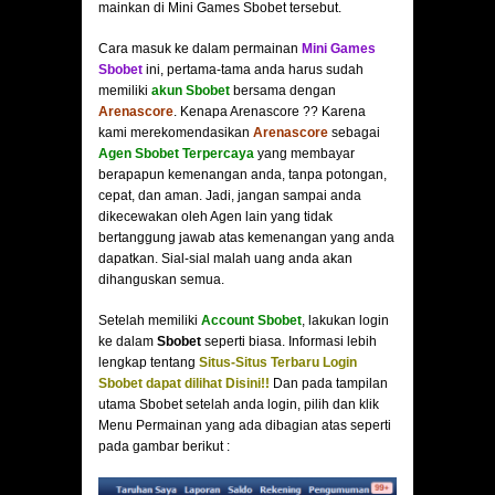
mainkan di Mini Games Sbobet tersebut.
Cara masuk ke dalam permainan
Mini Games
Sbobet
ini, pertama-tama anda harus sudah
memiliki
akun Sbobet
bersama dengan
Arenascore
. Kenapa Arenascore ?? Karena
kami merekomendasikan
Arenascore
sebagai
Agen Sbobet Terpercaya
yang membayar
berapapun kemenangan anda, tanpa potongan,
cepat, dan aman. Jadi, jangan sampai anda
dikecewakan oleh Agen lain yang tidak
bertanggung jawab atas kemenangan yang anda
dapatkan. Sial-sial malah uang anda akan
dihanguskan semua.
Setelah memiliki
Account Sbobet
, lakukan login
ke dalam
Sbobet
seperti biasa. Informasi lebih
lengkap tentang
Situs-Situs Terbaru Login
Sbobet dapat dilihat Disini!!
Dan pada tampilan
utama Sbobet setelah anda login, pilih dan klik
Menu Permainan yang ada dibagian atas seperti
pada gambar berikut :