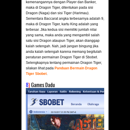
kemenangannya dengan Player dan Banker,
maka di Dragon Tiger, ditentukan pada sisi
Dragon (Naga) dan sisi Tiger (Harimau).
Sementara Baccarat angka terbesarnya adalah 9,
maka di Dragon Tiger, kartu King adalah yang
terbesar. Jika kedua sisi memiliki jumlah nilai
yang sama, maka anda yang mengambil salah
satu sisi Dragon ataupun Tiger, akan dianggap
kalah setengah. Nah, jadi jangan bingung jika
anda kalah setengah karena memang begitulah
peraturan permainan Dragon Tiger di Sbobet.
Selengkapnya tentang permainan Dragon Tiger,
silakan lihat pada
Panduan Bermain Dragon
Tiger Sbobet
.
8
)
Games Dadu