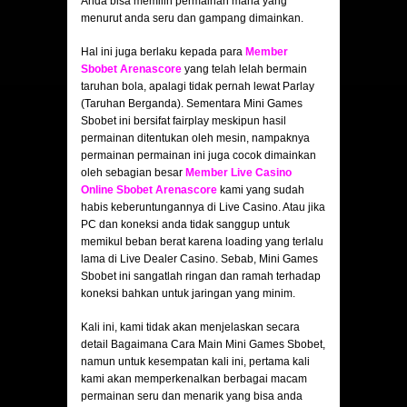
Anda bisa memilih permainan mana yang
menurut anda seru dan gampang dimainkan.
Hal ini juga berlaku kepada para
Member
Sbobet Arenascore
yang telah lelah bermain
taruhan bola, apalagi tidak pernah lewat Parlay
(Taruhan Berganda). Sementara Mini Games
Sbobet ini bersifat fairplay meskipun hasil
permainan ditentukan oleh mesin, nampaknya
permainan permainan ini juga cocok dimainkan
oleh sebagian besar
Member Live Casino
Online Sbobet Arenascore
kami yang sudah
habis keberuntungannya di Live Casino. Atau jika
PC dan koneksi anda tidak sanggup untuk
memikul beban berat karena loading yang terlalu
lama di Live Dealer Casino. Sebab, Mini Games
Sbobet ini sangatlah ringan dan ramah terhadap
koneksi bahkan untuk jaringan yang minim.
Kali ini, kami tidak akan menjelaskan secara
detail Bagaimana Cara Main Mini Games Sbobet,
namun untuk kesempatan kali ini, pertama kali
kami akan memperkenalkan berbagai macam
permainan seru dan menarik yang bisa anda