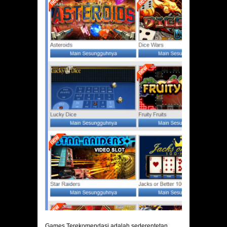
Games Terekomendasi adalah sederentetan