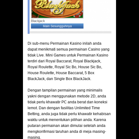
Di sub-menu Permainan Kasino inilah anda
dapat menikmati semua permainan Casino yang
tidak Live. Mini Games untuk Permainan Kasino
terdiri dari Royal Baccarat, Royal Blackjack,
Royal Roulette, Royal Sic Bo, House Sic Bo,
House Roulette, House Baccarat, 5 Box
BlackJack, dan Single Box BlackJack.
Dengan tampilan permainan yang minimalis
yakni dengan menggunakan metode 2D, anda
tidak perlu khawatir PC anda berat dan koneksi
lemot. Dan dengan fasilitas Unlimited Time
Betting, anda juga tidak perlu khawatir kehabisan
waktu untuk menentukan pilihan anda. Karena
putaran permainan akan dimulai setelah anda
mengkonfirmasi taruhan anda di meja masing-
masing.