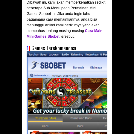
Dibawah ini, kami akan memperkenalkan sedikit
beberapa Sub-Menu pada Permainan Mini
Games Sbobet ini. Jika anda ingin tahu
bagaimana cara memainkannya, anda bisa
menunggu artikel kami berikutnya yang akan
membahas tentang masing-masing
Cara Main
Mini Games Sbobet
tersebut.
1
)
Games Terekomendasi