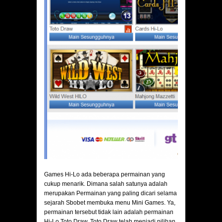
Games Hi-Lo ada beberapa permainan yang
cukup menarik. Dimana salah satunya adalah
merupakan Permainan yang paling dicari selama
sejarah Sbobet membuka menu Mini Games. Ya,
permainan tersebut tidak lain adalah permainan
Hi-Lo Toto Draw. Toto Draw telah menjadi pilihan