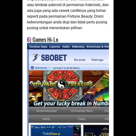
atau tembak asteroid di permainan Asteroids, dan
ada juga yang ada cewek cantiknya yang bohai
seperti pada permainan Fortune Beauty. Disini
keberuntungan anda diuji dan tidak perlu pusing
pusing untuk menentukan pilihan.
6
)
Games Hi-Lo