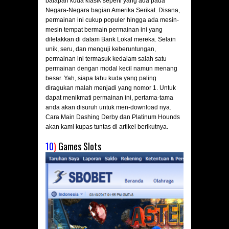
balapan kuda klasik seperti yang ada pada
Negara-Negara bagian Amerika Serikat. Disana,
permainan ini cukup populer hingga ada mesin-
mesin tempat bermain permainan ini yang
diletakkan di dalam Bank Lokal mereka. Selain
unik, seru, dan menguji keberuntungan,
permainan ini termasuk kedalam salah satu
permainan dengan modal kecil namun menang
besar. Yah, siapa tahu kuda yang paling
diragukan malah menjadi yang nomor 1. Untuk
dapat menikmati permainan ini, pertama-tama
anda akan disuruh untuk men-download nya.
Cara Main Dashing Derby dan Platinum Hounds
akan kami kupas tuntas di artikel berikutnya.
10
)
Games Slots