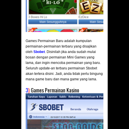
Games Permainan Baru adalah kumpulan
permainan-permainan terbaru yang disajikan
oleh
Sbobet
. Disinilah jika anda sudah mulai
bosan dengan permainan Mini Games yang
lama, dan ingin mencoba permainan yang baru.
Seluruh update-an terbaru permainan Sbobet
akan tertera disini. Jadi, anda tidak perlu bingung
mana game baru dan mana game yang lama.
3
)
Games Permainan Kasino