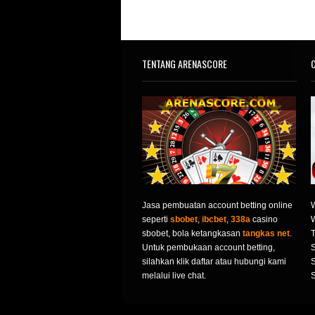
TENTANG ARENASCORE
C
Jasa pembuatan account betting online
seperti
sbobet
,
ibcbet
,
338a
casino
sbobet, bola ketangkasan
tangkas net
.
T
Untuk pembukaan account betting,
S
silahkan klik daftar atau hubungi kami
S
melalui live chat.
S