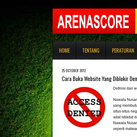
HOME
TENTANG
PERATURAN
25 OCTOBER 2012
Cara Buka Website Yang Diblokir De
Definisi dari 
Nawala Nusant
yang membutuh
situs-situs ne
adat istiadat 
Nawala Nusant
seperti malwar