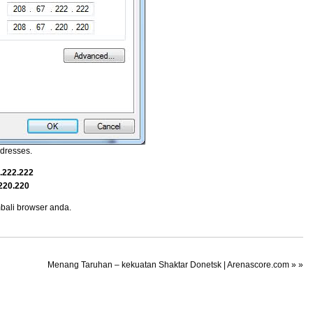
ddresses.
.222.222
220.220
bali browser anda.
Menang Taruhan – kekuatan Shaktar Donetsk | Arenascore.com
» »