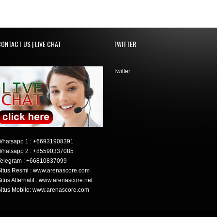
ONTACT US | LIVE CHAT
TWITTER
Twitter
Whatsapp 1 :
+66931908391
Whatsapp 2 :
+85590337085
elegram :
+66810837099
itus Resmi : www.arenascore.com
itus Alternatif : www.arenascore.net
itus Mobile: www.arenascore.com