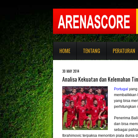
HOME
TENTANG
PERATURAN
30 MAY 2014
Analisa Kekuatan dan Kelemahan Tim
Portugal
yang 
membalikkan k
yang bisa men
perhitungkan s
Penerima Ball
dan bisa memb
sebagai pahla
Ibrahimovic terpaksa menonton piala dunia da