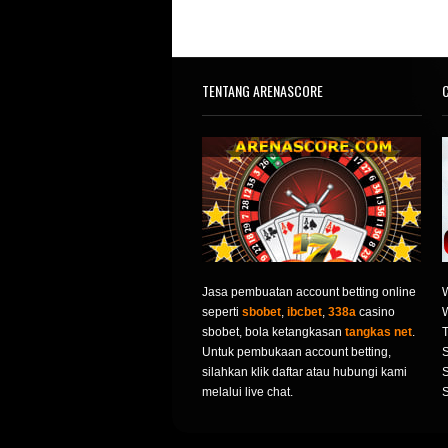
TENTANG ARENASCORE
C
Jasa pembuatan account betting online
seperti
sbobet
,
ibcbet
,
338a
casino
sbobet, bola ketangkasan
tangkas net
.
T
Untuk pembukaan account betting,
S
silahkan klik daftar atau hubungi kami
S
melalui live chat.
S