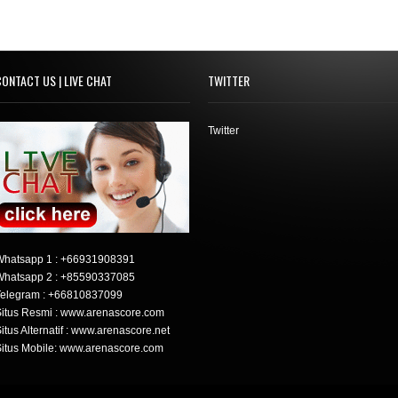
ONTACT US | LIVE CHAT
TWITTER
Twitter
Whatsapp 1 :
+66931908391
Whatsapp 2 :
+85590337085
elegram :
+66810837099
itus Resmi : www.arenascore.com
itus Alternatif : www.arenascore.net
itus Mobile: www.arenascore.com