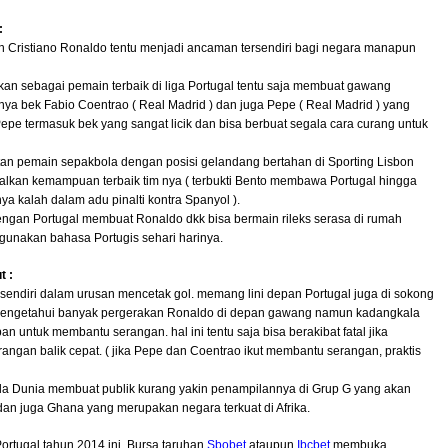
:
n Cristiano Ronaldo tentu menjadi ancaman tersendiri bagi negara manapun
batkan sebagai pemain terbaik di liga Portugal tentu saja membuat gawang
ya bek Fabio Coentrao ( Real Madrid ) dan juga Pepe ( Real Madrid ) yang
epe termasuk bek yang sangat licik dan bisa berbuat segala cara curang untuk
an pemain sepakbola dengan posisi gelandang bertahan di Sporting Lisbon
kan kemampuan terbaik tim nya ( terbukti Bento membawa Portugal hingga
ya kalah dalam adu pinalti kontra Spanyol ).
dengan Portugal membuat Ronaldo dkk bisa bermain rileks serasa di rumah
ggunakan bahasa Portugis sehari harinya.
t :
 sendiri dalam urusan mencetak gol. memang lini depan Portugal juga di sokong
h mengetahui banyak pergerakan Ronaldo di depan gawang namun kadangkala
n untuk membantu serangan. hal ini tentu saja bisa berakibat fatal jika
rangan balik cepat. ( jika Pepe dan Coentrao ikut membantu serangan, praktis
Piala Dunia membuat publik kurang yakin penampilannya di Grup G yang akan
dan juga Ghana yang merupakan negara terkuat di Afrika.
ortugal tahun 2014 ini. Bursa taruhan
Sbobet
ataupun
Ibcbet
membuka