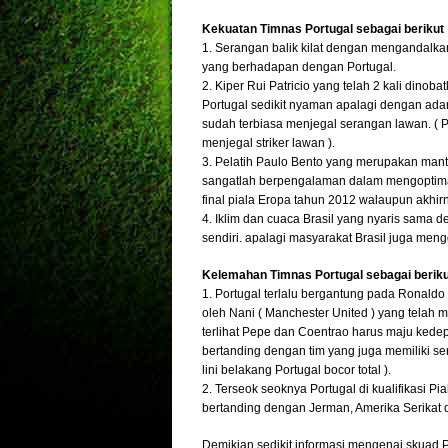
Kekuatan Timnas Portugal sebagai berikut 
1. Serangan balik kilat dengan mengandalka
yang berhadapan dengan Portugal.
2. Kiper Rui Patricio yang telah 2 kali dino
Portugal sedikit nyaman apalagi dengan adan
sudah terbiasa menjegal serangan lawan. ( P
menjegal striker lawan ).
3. Pelatih Paulo Bento yang merupakan mant
sangatlah berpengalaman dalam mengoptimal
final piala Eropa tahun 2012 walaupun akhirn
4. Iklim dan cuaca Brasil yang nyaris sama 
sendiri. apalagi masyarakat Brasil juga men
Kelemahan Timnas Portugal sebagai beriku
1. Portugal terlalu bergantung pada Ronaldo
oleh Nani ( Manchester United ) yang tela
terlihat Pepe dan Coentrao harus maju kedepa
bertanding dengan tim yang juga memiliki se
lini belakang Portugal bocor total ).
2. Terseok seoknya Portugal di kualifikasi 
bertanding dengan Jerman, Amerika Serikat 
Demikian sedikit informasi mengenai skuad P