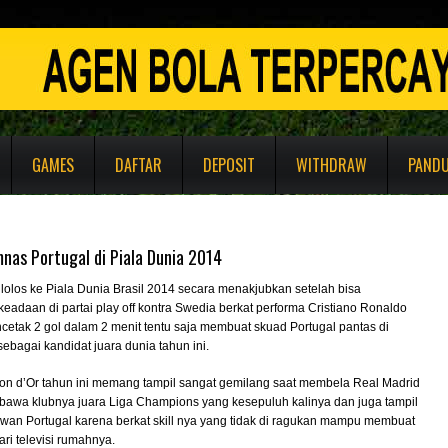
GAMES
DAFTAR
DEPOSIT
WITHDRAW
PAND
nas Portugal di Piala Dunia 2014
lolos ke Piala Dunia Brasil 2014 secara menakjubkan setelah bisa
eadaan di partai play off kontra Swedia berkat performa Cristiano Ronaldo
cetak 2 gol dalam 2 menit tentu saja membuat skuad Portugal pantas di
ebagai kandidat juara dunia tahun ini.
on d’Or tahun ini memang tampil sangat gemilang saat membela Real Madrid
awa klubnya juara Liga Champions yang kesepuluh kalinya dan juga tampil
wan Portugal karena berkat skill nya yang tidak di ragukan mampu membuat
ri televisi rumahnya.