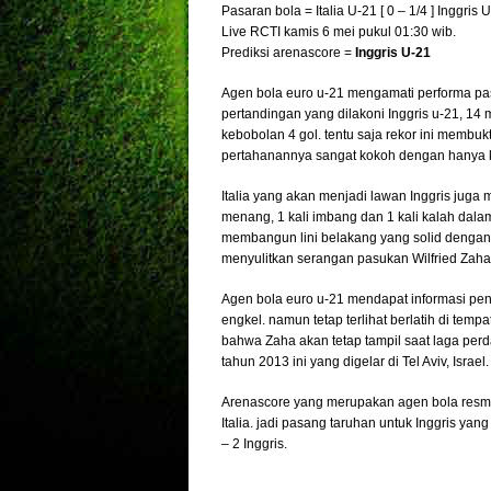
Pasaran bola = Italia U-21 [ 0 – 1/4 ] Inggris 
Live RCTI kamis 6 mei pukul 01:30 wib.
Prediksi arenascore =
Inggris U-21
Agen bola euro u-21 mengamati performa pas
pertandingan yang dilakoni Inggris u-21, 14 
kebobolan 4 gol. tentu saja rekor ini membukt
pertahanannya sangat kokoh dengan hanya k
Italia yang akan menjadi lawan Inggris jug
menang, 1 kali imbang dan 1 kali kalah dalam 
membangun lini belakang yang solid dengan
menyulitkan serangan pasukan Wilfried Zaha
Agen bola euro u-21 mendapat informasi peny
engkel. namun tetap terlihat berlatih di temp
bahwa Zaha akan tetap tampil saat laga perda
tahun 2013 ini yang digelar di Tel Aviv, Israel.
Arenascore yang merupakan agen bola resmi p
Italia. jadi pasang taruhan untuk Inggris yang
– 2 Inggris.