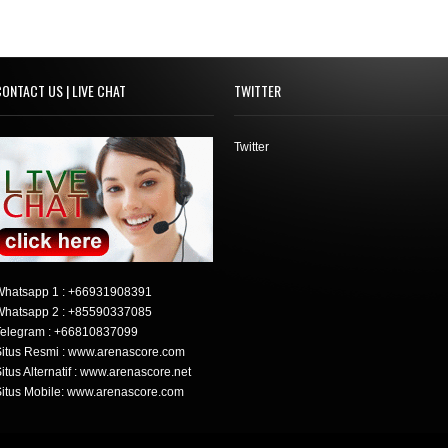
ONTACT US | LIVE CHAT
TWITTER
Twitter
Whatsapp 1 :
+66931908391
Whatsapp 2 :
+85590337085
elegram :
+66810837099
itus Resmi : www.arenascore.com
itus Alternatif : www.arenascore.net
itus Mobile: www.arenascore.com