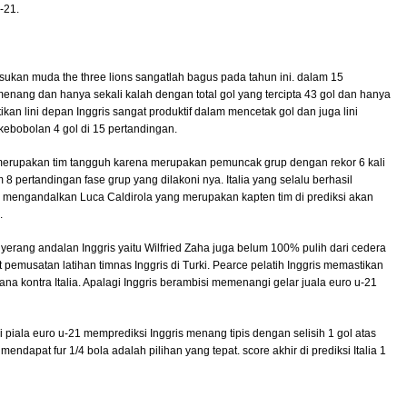
U-21.
ukan muda the three lions sangatlah bagus pada tahun ini. dalam 15
menang dan hanya sekali kalah dengan total gol yang tercipta 43 gol dan hanya
ikan lini depan Inggris sangat produktif dalam mencetak gol dan juga lini
ebobolan 4 gol di 15 pertandingan.
a merupakan tim tangguh karena merupakan pemuncak grup dengan rekor 6 kali
8 pertandingan fase grup yang dilakoni nya. Italia yang selalu berhasil
 mengandalkan Luca Caldirola yang merupakan kapten tim di prediksi akan
.
erang andalan Inggris yaitu Wilfried Zaha juga belum 100% pulih dari cedera
at pemusatan latihan timnas Inggris di Turki. Pearce pelatih Inggris memastikan
na kontra Italia. Apalagi Inggris berambisi memenangi gelar juala euro u-21
iala euro u-21 memprediksi Inggris menang tipis dengan selisih 1 gol atas
 mendapat fur 1/4 bola adalah pilihan yang tepat. score akhir di prediksi Italia 1