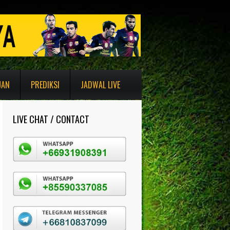
UAN
PREDIKSI
JADWAL LIVE
LIVE CHAT / CONTACT