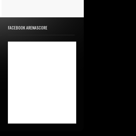
FACEBOOK ARENASCORE